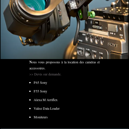
Nous vous proposons à la location des caméras et
accessoires.
>>
Devis sur demande.
F65 Sony
F55 Sony
Alexa M Arriflex
Valise Data Loader
Moniteurs